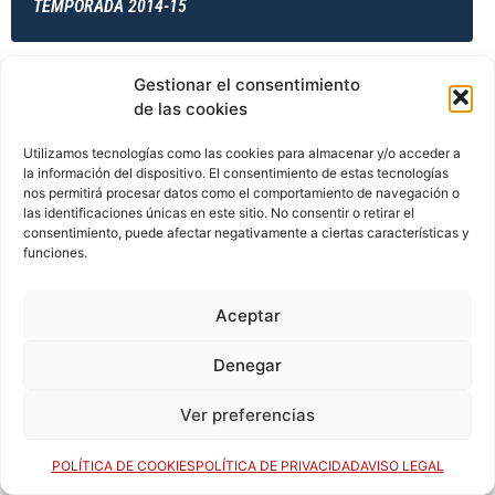
TEMPORADA 2014-15
Gestionar el consentimiento
TEMPORADA 2014-15
de las cookies
Utilizamos tecnologías como las cookies para almacenar y/o acceder a
la información del dispositivo. El consentimiento de estas tecnologías
TEMPORADA 2014-15
nos permitirá procesar datos como el comportamiento de navegación o
las identificaciones únicas en este sitio. No consentir o retirar el
consentimiento, puede afectar negativamente a ciertas características y
funciones.
TEMPORADA 2015-16
Aceptar
Denegar
TEMPORADA 2015-16
Ver preferencias
POLÍTICA DE COOKIES
POLÍTICA DE PRIVACIDAD
AVISO LEGAL
TEMPORADA 2015-16