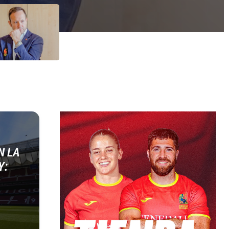
N LA
Y: