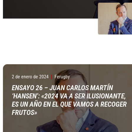
27 DE OCTUBRE DE 2
2 DE ENERO DE 2024
27 DE OCTUBRE DE 2
2 de enero de 2024
Ferugby
ENSAYO 26 – JUAN CARLOS MARTÍN
‘HANSEN’: «2024 VA A SER ILUSIONANTE,
ES UN AÑO EN EL QUE VAMOS A RECOGER
FRUTOS»