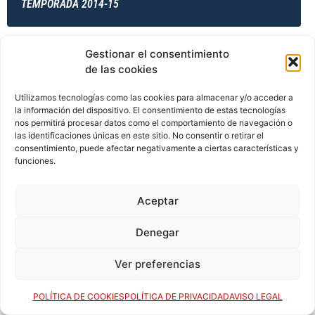
TEMPORADA 2014-15
Gestionar el consentimiento
TEMPORADA 2014-15
de las cookies
Utilizamos tecnologías como las cookies para almacenar y/o acceder a
la información del dispositivo. El consentimiento de estas tecnologías
TEMPORADA 2014-15
nos permitirá procesar datos como el comportamiento de navegación o
las identificaciones únicas en este sitio. No consentir o retirar el
consentimiento, puede afectar negativamente a ciertas características y
funciones.
TEMPORADA 2015-16
Aceptar
Denegar
TEMPORADA 2015-16
Ver preferencias
POLÍTICA DE COOKIES
POLÍTICA DE PRIVACIDAD
AVISO LEGAL
TEMPORADA 2015-16