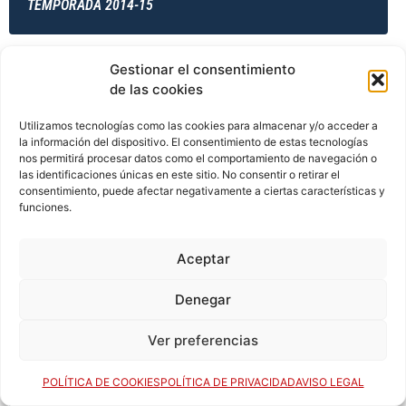
TEMPORADA 2014-15
Gestionar el consentimiento
TEMPORADA 2014-15
de las cookies
Utilizamos tecnologías como las cookies para almacenar y/o acceder a
la información del dispositivo. El consentimiento de estas tecnologías
TEMPORADA 2014-15
nos permitirá procesar datos como el comportamiento de navegación o
las identificaciones únicas en este sitio. No consentir o retirar el
consentimiento, puede afectar negativamente a ciertas características y
funciones.
TEMPORADA 2015-16
Aceptar
Denegar
TEMPORADA 2015-16
Ver preferencias
POLÍTICA DE COOKIES
POLÍTICA DE PRIVACIDAD
AVISO LEGAL
TEMPORADA 2015-16