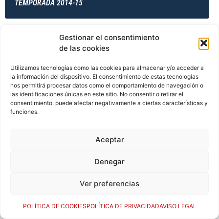
TEMPORADA 2014-15
Gestionar el consentimiento
TEMPORADA 2014-15
de las cookies
Utilizamos tecnologías como las cookies para almacenar y/o acceder a
la información del dispositivo. El consentimiento de estas tecnologías
TEMPORADA 2014-15
nos permitirá procesar datos como el comportamiento de navegación o
las identificaciones únicas en este sitio. No consentir o retirar el
consentimiento, puede afectar negativamente a ciertas características y
funciones.
TEMPORADA 2015-16
Aceptar
Denegar
TEMPORADA 2015-16
Ver preferencias
POLÍTICA DE COOKIES
POLÍTICA DE PRIVACIDAD
AVISO LEGAL
TEMPORADA 2015-16