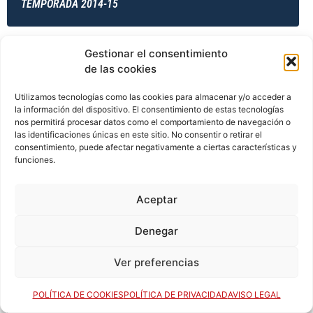
TEMPORADA 2014-15
Gestionar el consentimiento
TEMPORADA 2014-15
de las cookies
Utilizamos tecnologías como las cookies para almacenar y/o acceder a
la información del dispositivo. El consentimiento de estas tecnologías
TEMPORADA 2014-15
nos permitirá procesar datos como el comportamiento de navegación o
las identificaciones únicas en este sitio. No consentir o retirar el
consentimiento, puede afectar negativamente a ciertas características y
funciones.
TEMPORADA 2015-16
Aceptar
Denegar
TEMPORADA 2015-16
Ver preferencias
POLÍTICA DE COOKIES
POLÍTICA DE PRIVACIDAD
AVISO LEGAL
TEMPORADA 2015-16