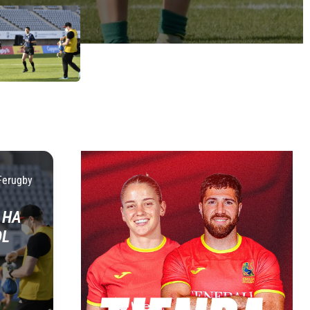
Ferugby
E HA
OL