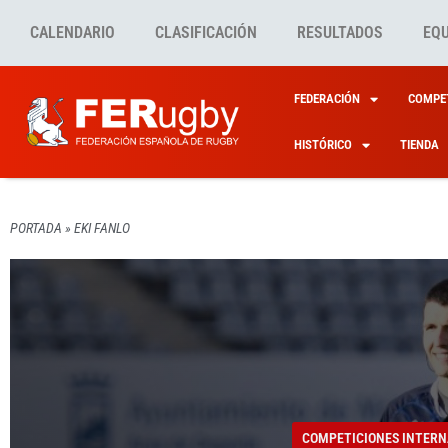
CALENDARIO
CLASIFICACIÓN
RESULTADOS
EQ
FEDERACIÓN
COMPET
HISTÓRICO
TIENDA
PORTADA
»
EKI FANLO
COMPETICIONES INTERN
COMPETICIONES INTERN
EL AÑ
EKI FA
COMPETICIONES INTERN