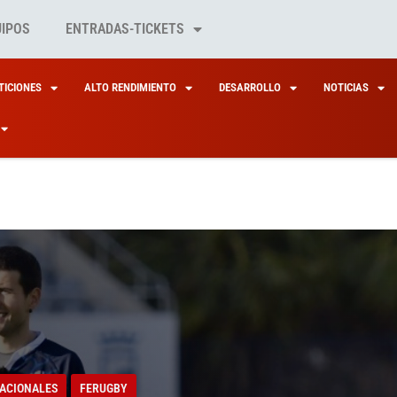
UIPOS
ENTRADAS-TICKETS
ICIONES
ALTO RENDIMIENTO
DESARROLLO
NOTICIAS
ACIONALES
ACIONALES
FERUGBY
FERUGBY
O MÁGICO DE EKI FA
NLO, EL ÁRBITRO ‘CI
ACIONALES
FERUGBY