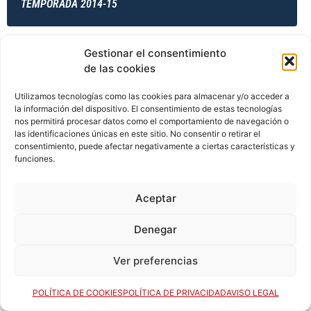
TEMPORADA 2014-15
Gestionar el consentimiento
TEMPORADA 2014-15
de las cookies
Utilizamos tecnologías como las cookies para almacenar y/o acceder a
la información del dispositivo. El consentimiento de estas tecnologías
TEMPORADA 2014-15
nos permitirá procesar datos como el comportamiento de navegación o
las identificaciones únicas en este sitio. No consentir o retirar el
consentimiento, puede afectar negativamente a ciertas características y
funciones.
TEMPORADA 2015-16
Aceptar
Denegar
TEMPORADA 2015-16
Ver preferencias
POLÍTICA DE COOKIES
POLÍTICA DE PRIVACIDAD
AVISO LEGAL
TEMPORADA 2015-16