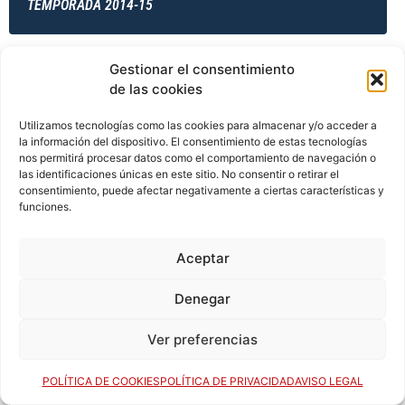
TEMPORADA 2014-15
Gestionar el consentimiento
TEMPORADA 2014-15
de las cookies
Utilizamos tecnologías como las cookies para almacenar y/o acceder a
la información del dispositivo. El consentimiento de estas tecnologías
TEMPORADA 2014-15
nos permitirá procesar datos como el comportamiento de navegación o
las identificaciones únicas en este sitio. No consentir o retirar el
consentimiento, puede afectar negativamente a ciertas características y
funciones.
TEMPORADA 2015-16
Aceptar
Denegar
TEMPORADA 2015-16
Ver preferencias
POLÍTICA DE COOKIES
POLÍTICA DE PRIVACIDAD
AVISO LEGAL
TEMPORADA 2015-16