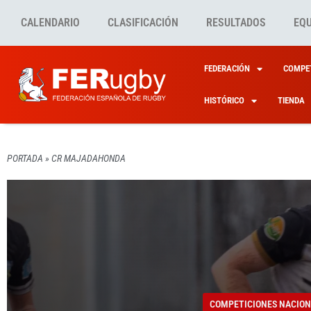
CALENDARIO
CLASIFICACIÓN
RESULTADOS
EQ
FEDERACIÓN
COMPET
HISTÓRICO
TIENDA
COMPETICIONES NACION
PORTADA
»
CR MAJADAHONDA
COMPETICIONES NACION
COMPETICIONES NACION
COMPETICIONES NACION
<STRO
LA II
CASA 
CR M
EL RU
COMPETICIONES NACION