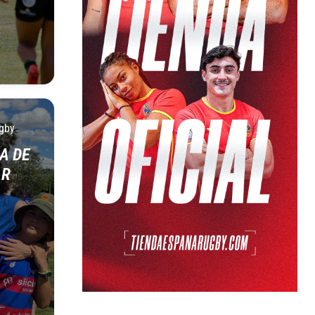
gby
A DE
AR