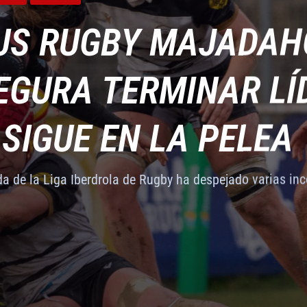
RADA EN EL CALEND
AMILIAR DETRÁS DE
SUPERCOPA IBERDRO
A CON LA PRESENT
IUS RUGBY MAJADA
NG>LA LIGA IBERDR
NG>LA LIGA IBERDR
ALES
ALES
FERUGBY
FERUGBY
GA IBERDROLA DE RU
O DEL
 A LAS COCOS (12-3
 I SUPERCOPA IBERD
ALES
FERUGBY
O LA EMOCIÓN DE L
EGURA TERMINAR LÍD
O LA EMOCIÓN DE L
ALES
FERUGBY
 SUPERCOPA IBERDRO
DE LAS PÉREZ, LA H
AJADAHONDA, CAMP
GBY FEMENINO SE P
IUS RUGBY MAJADA
 SUPERCOPA IBERDRO
DE LAS PÉREZ, LA H
ALES
ALES
ALES
ALES
ALES
FERUGBY
FERUGBY
FERUGBY
FERUGBY
FERUGBY
DAHONDA</STRONG
ROLA DE RUGBY SE
 SIGUE EN LA PELEA
ROLA DE RUGBY SE
adahonda y Ghenova Cocos Rugby han acordado que el tí
puso fin a 28 años de sinsabores alzando al cielo de Ar
tica a nivel nacional ha tenido su particular pistoletazo
copa Iberdrola
ércoles con
RADA EN EL CALEND
AMILIAR DETRÁS DE
SUPERCOPA IBERDRO
A CON LA PRESENT
EGURA TERMINAR LÍD
RADA EN EL CALEND
AMILIAR DETRÁS DE
LA CON UN TÍTULO 
LA CON UN TÍTULO 
 y yo empezamos a jugar en la universidad; lo normal en
a de la Liga Iberdrola de Rugby ha despejado varias inc
GA IBERDROLA DE RU
O DEL
 A LAS COCOS (12-3
 I SUPERCOPA IBERD
 SIGUE EN LA PELEA
GA IBERDROLA DE RU
O DEL
 2023
E 2022
E 2022
, LA SUPERCOPA
, LA SUPERCOPA
adahonda y Ghenova Cocos Rugby han acordado que el tí
puso fin a 28 años de sinsabores alzando al cielo de Ar
tica a nivel nacional ha tenido su particular pistoletazo
a de la Liga Iberdrola de Rugby ha despejado varias inc
adahonda y Ghenova Cocos Rugby han acordado que el tí
DAHONDA</STRONG
DAHONDA</STRONG
 de la Liga Iberdrola deja un apasionante Silicius Maja
copa Iberdrola
ércoles con
copa Iberdrola
 de la Liga Iberdrola deja un apasionante Silicius Maja
 2023
E 2022
E 2022
 2023
representa el
representa el
 y yo empezamos a jugar en la universidad; lo normal en
 y yo empezamos a jugar en la universidad; lo normal en
2023
2023