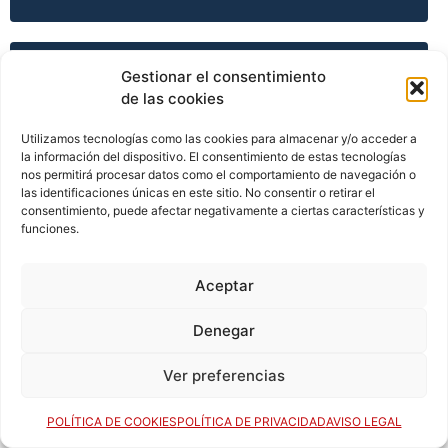
TEMPORADA 2011-12
Gestionar el consentimiento
de las cookies
Utilizamos tecnologías como las cookies para almacenar y/o acceder a
TEMPORADA 2011-12
la información del dispositivo. El consentimiento de estas tecnologías
nos permitirá procesar datos como el comportamiento de navegación o
las identificaciones únicas en este sitio. No consentir o retirar el
consentimiento, puede afectar negativamente a ciertas características y
funciones.
TEMPORADA 2011-12
Aceptar
TEMPORADA 2012-13
Denegar
Ver preferencias
TEMPORADA 2013-14
POLÍTICA DE COOKIES
POLÍTICA DE PRIVACIDAD
AVISO LEGAL