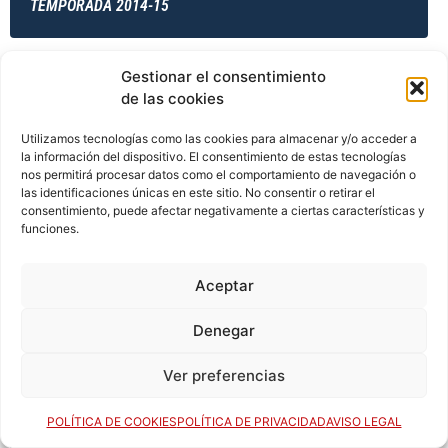
TEMPORADA 2014-15
Gestionar el consentimiento
TEMPORADA 2014-15
de las cookies
Utilizamos tecnologías como las cookies para almacenar y/o acceder a
la información del dispositivo. El consentimiento de estas tecnologías
TEMPORADA 2014-15
nos permitirá procesar datos como el comportamiento de navegación o
las identificaciones únicas en este sitio. No consentir o retirar el
consentimiento, puede afectar negativamente a ciertas características y
funciones.
TEMPORADA 2015-16
Aceptar
Denegar
TEMPORADA 2015-16
Ver preferencias
POLÍTICA DE COOKIES
POLÍTICA DE PRIVACIDAD
AVISO LEGAL
TEMPORADA 2015-16