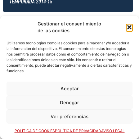
TEMPORADA 2014-15
Gestionar el consentimiento
TEMPORADA 2014-15
de las cookies
Utilizamos tecnologías como las cookies para almacenar y/o acceder a
la información del dispositivo. El consentimiento de estas tecnologías
TEMPORADA 2014-15
nos permitirá procesar datos como el comportamiento de navegación o
las identificaciones únicas en este sitio. No consentir o retirar el
consentimiento, puede afectar negativamente a ciertas características y
funciones.
TEMPORADA 2015-16
Aceptar
Denegar
TEMPORADA 2015-16
Ver preferencias
POLÍTICA DE COOKIES
POLÍTICA DE PRIVACIDAD
AVISO LEGAL
TEMPORADA 2015-16