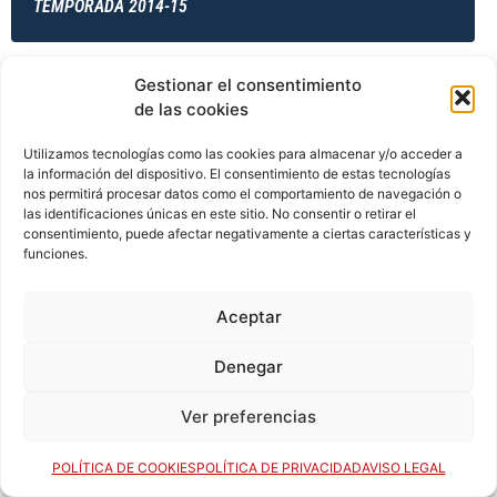
TEMPORADA 2014-15
Gestionar el consentimiento
TEMPORADA 2014-15
de las cookies
Utilizamos tecnologías como las cookies para almacenar y/o acceder a
la información del dispositivo. El consentimiento de estas tecnologías
TEMPORADA 2014-15
nos permitirá procesar datos como el comportamiento de navegación o
las identificaciones únicas en este sitio. No consentir o retirar el
consentimiento, puede afectar negativamente a ciertas características y
funciones.
TEMPORADA 2015-16
Aceptar
Denegar
TEMPORADA 2015-16
Ver preferencias
POLÍTICA DE COOKIES
POLÍTICA DE PRIVACIDAD
AVISO LEGAL
TEMPORADA 2015-16