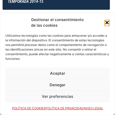
TEMPORADA 2014-15
Gestionar el consentimiento
TEMPORADA 2014-15
de las cookies
Utilizamos tecnologías como las cookies para almacenar y/o acceder a
la información del dispositivo. El consentimiento de estas tecnologías
TEMPORADA 2014-15
nos permitirá procesar datos como el comportamiento de navegación o
las identificaciones únicas en este sitio. No consentir o retirar el
consentimiento, puede afectar negativamente a ciertas características y
funciones.
TEMPORADA 2015-16
Aceptar
Denegar
TEMPORADA 2015-16
Ver preferencias
POLÍTICA DE COOKIES
POLÍTICA DE PRIVACIDAD
AVISO LEGAL
TEMPORADA 2015-16