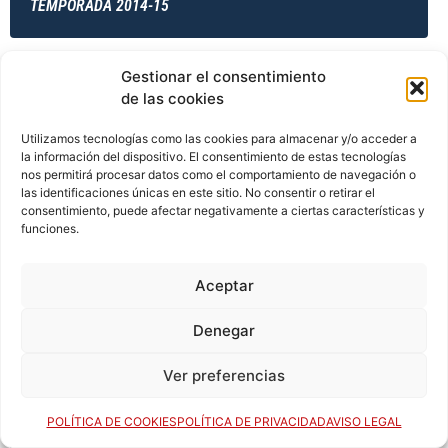
TEMPORADA 2014-15
Gestionar el consentimiento
TEMPORADA 2014-15
de las cookies
Utilizamos tecnologías como las cookies para almacenar y/o acceder a
la información del dispositivo. El consentimiento de estas tecnologías
TEMPORADA 2014-15
nos permitirá procesar datos como el comportamiento de navegación o
las identificaciones únicas en este sitio. No consentir o retirar el
consentimiento, puede afectar negativamente a ciertas características y
funciones.
TEMPORADA 2015-16
Aceptar
Denegar
TEMPORADA 2015-16
Ver preferencias
POLÍTICA DE COOKIES
POLÍTICA DE PRIVACIDAD
AVISO LEGAL
TEMPORADA 2015-16