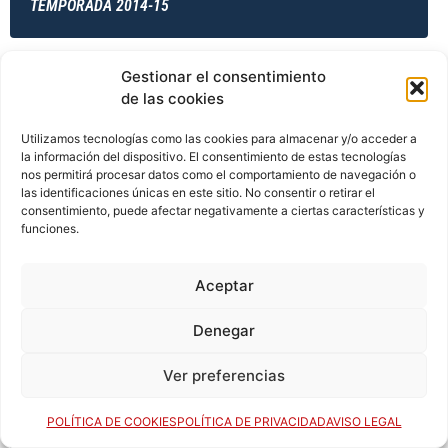
TEMPORADA 2014-15
Gestionar el consentimiento
TEMPORADA 2014-15
de las cookies
Utilizamos tecnologías como las cookies para almacenar y/o acceder a
la información del dispositivo. El consentimiento de estas tecnologías
TEMPORADA 2014-15
nos permitirá procesar datos como el comportamiento de navegación o
las identificaciones únicas en este sitio. No consentir o retirar el
consentimiento, puede afectar negativamente a ciertas características y
funciones.
TEMPORADA 2015-16
Aceptar
Denegar
TEMPORADA 2015-16
Ver preferencias
POLÍTICA DE COOKIES
POLÍTICA DE PRIVACIDAD
AVISO LEGAL
TEMPORADA 2015-16