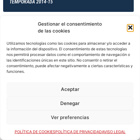
TEMPORADA 2014-15
Gestionar el consentimiento
TEMPORADA 2014-15
de las cookies
Utilizamos tecnologías como las cookies para almacenar y/o acceder a
la información del dispositivo. El consentimiento de estas tecnologías
TEMPORADA 2014-15
nos permitirá procesar datos como el comportamiento de navegación o
las identificaciones únicas en este sitio. No consentir o retirar el
consentimiento, puede afectar negativamente a ciertas características y
funciones.
TEMPORADA 2015-16
Aceptar
Denegar
TEMPORADA 2015-16
Ver preferencias
POLÍTICA DE COOKIES
POLÍTICA DE PRIVACIDAD
AVISO LEGAL
TEMPORADA 2015-16