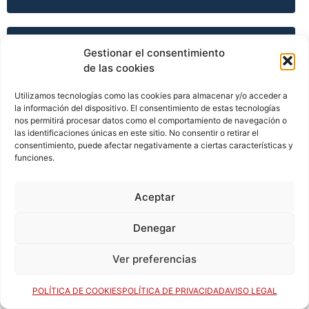
TEMPORADA 2002-03
Gestionar el consentimiento
de las cookies
Utilizamos tecnologías como las cookies para almacenar y/o acceder a
TEMPORADA 2003-04
la información del dispositivo. El consentimiento de estas tecnologías
nos permitirá procesar datos como el comportamiento de navegación o
las identificaciones únicas en este sitio. No consentir o retirar el
consentimiento, puede afectar negativamente a ciertas características y
funciones.
TEMPORADA 2003-04
Aceptar
TEMPORADA 2003-04
Denegar
Ver preferencias
TEMPORADA 2003-04
POLÍTICA DE COOKIES
POLÍTICA DE PRIVACIDAD
AVISO LEGAL