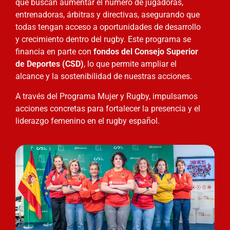
que buscan aumentar el número de jugadoras,
entrenadoras, árbitras y directivas, asegurando que
todas tengan acceso a oportunidades de desarrollo
y crecimiento dentro del rugby. Este programa se
financia en parte con
fondos del Consejo Superior
de Deportes (CSD)
, lo que permite ampliar el
alcance y la sostenibilidad de nuestras acciones.
A través del Programa Mujer y Rugby, impulsamos
acciones concretas para fortalecer la presencia y el
liderazgo femenino en el rugby español.