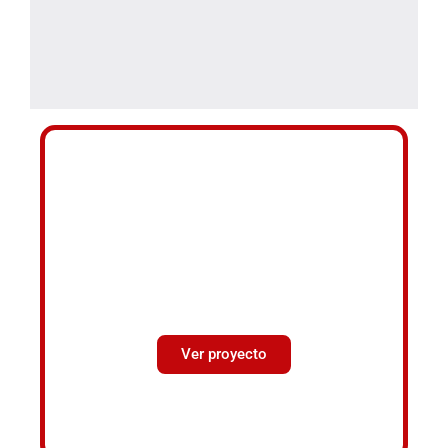
CREA: CRECIMIENTO Y
RECORRIDO PARA
ENTRENADORAS EN
ACCIÓN
Ver proyecto