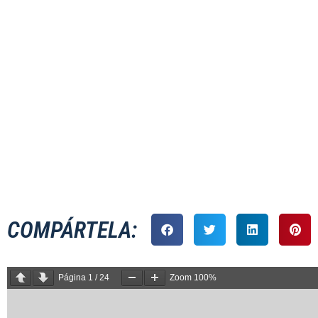
MASCULINO XV – 
COMPÁRTELA:
Página
1
/
24
Zoom
100%