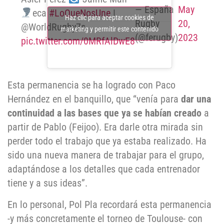
— España
May
eca
#LoQueNosUne
|
Haz clic para aceptar cookies de
Rugby
20,
@WorldRugby7s
marketing y permitir este contenido
(@ferugby)
2023
pic.twitter.com/0MRfAlDwE8
Esta permanencia se ha logrado con Paco
Hernández en el banquillo, que “venía para
dar una
continuidad a las bases que ya se habían creado
a
partir de Pablo (Feijoo). Era darle otra mirada sin
perder todo el trabajo que ya estaba realizado. Ha
sido una nueva manera de trabajar para el grupo,
adaptándose a los detalles que cada entrenador
tiene y a sus ideas”.
En lo personal, Pol Pla recordará esta permanencia
-y más concretamente el torneo de Toulouse- con