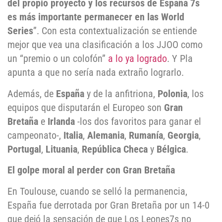
del propio proyecto y los recursos de España 7s
es más importante permanecer en las World
Series
”. Con esta contextualización se entiende
mejor que vea una clasificación a los JJOO como
un “premio o un colofón”
a lo ya logrado
. Y Pla
apunta a que no sería nada extraño lograrlo.
Además, de
España
y de la anfitriona,
Polonia
, los
equipos que disputarán el Europeo son
Gran
Bretaña
e
Irlanda
-los dos favoritos para ganar el
campeonato-,
Italia
,
Alemania
,
Rumanía
,
Georgia
,
Portugal
,
Lituania
,
República Checa
y
Bélgica
.
El golpe moral al perder con Gran Bretaña
En Toulouse, cuando se selló la permanencia,
España fue derrotada por Gran Bretaña por un 14-0
que dejó la sensación de que Los Leones7s no