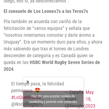
luego, eso sí, ya desconectamos”.
El consuelo de Los Leones7s a los Teros7s
Pla también se acuerda con cariño de la
felicitación de “varios equipos” y señala que
“nosotros intentamos consolar y darle ánimo a
Uruguay”. Era un momento duro para ellos, y ahora
más sabiendo que tras el torneo de Londres
descienden de categoría y es Canadá quien se
queda en las
HSBC World Rugby Seven Series de
2024
.
El tiempo pasa, la felicidad
permanece.
— España
May
Haz clic para aceptar cookies de
#LoQueNosUne
|
Rugby
18,
marketing y permitir este contenido
@WorldRugby7s
(@ferugby)
2023