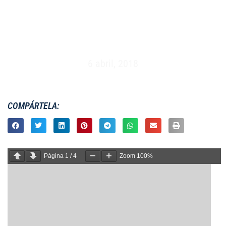
MASCULINO 7S – HSBC SEVENS SERIES – HONG
KONG (6 AL 8 DE ABRIL 2018)
6 abril, 2018
COMPÁRTELA:
Página
1
/
4
Zoom
100%