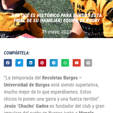
POR QUÉ ES HISTÓRICO PARA BURGOS ESTA
FINAL DE SU (FAMILIAR) EQUIPO DE RUGBY
31 mayo, 2023
COMPÁRTELA:
“La temporada del
Recoletas Burgos –
Universidad de Burgos
está siendo superlativa,
mucho mejor de lo que esperábamos. Estos
chicos le ponen una garra y una fuerza terrible”.
Jesús ‘Chucho’ Gadea
es fundador del club y gran