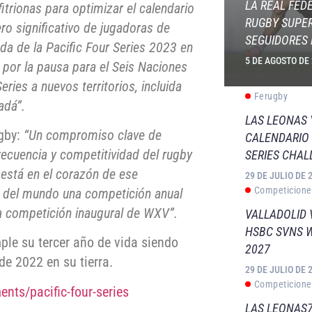
LA REAL FED
itrionas para optimizar el calendario
RUGBY SUPER
ro significativo de jugadoras de
SEGUIDORES 
da de la Pacific Four Series 2023 en
5 DE AGOSTO DE
 por la pausa para el Seis Naciones
ries a nuevos territorios, incluida
Ferugby
adá”.
LAS LEONAS
ugby:
“Un compromiso clave de
CALENDARIO 
recuencia y competitividad del rugby
SERIES CHAL
 está en el corazón de ese
29 DE JULIO DE 
Competicione
 del mundo una competición anual
tra competición inaugural de WXV”.
VALLADOLID 
HSBC SVNS 
ple su tercer año de vida siendo
2027
e 2022 en su tierra.
29 DE JULIO DE 
Competicione
nts/pacific-four-series
LAS LEONAS7