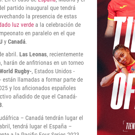
el partido inaugural que tendrá
ovechando la presencia de estas
dado luz verde
a la celebración de
ampeonato en paralelo en el que
U
y
Canadá
.
de abril.
Las Leonas
, recientemente
harán de anfitrionas en un torneo
 World Rugby-
, Estados Unidos -
- están llamadas a formar parte de
2025 y los aficionados españoles
ractivo añadido de que el Canadá-
3
.
udáfrica – Canadá tendrán lugar el
abril, tendrá lugar el España –
te a la Pacific Four Series 2023.