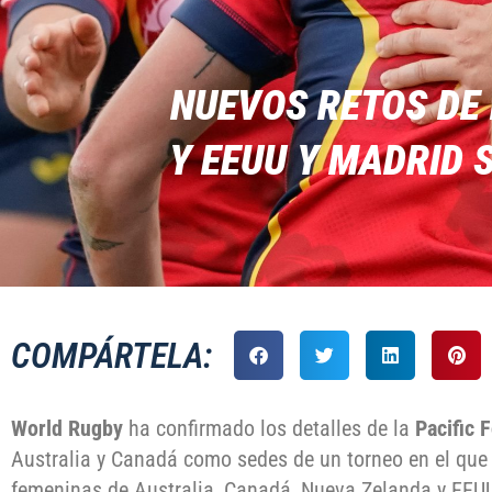
NUEVOS RETOS DE
Y EEUU Y MADRID S
COMPÁRTELA:
World Rugby
ha confirmado los detalles de la
Pacific 
Australia y Canadá como sedes de un torneo en el que 
femeninas de Australia, Canadá, Nueva Zelanda y EEUU