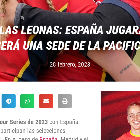
 LAS LEONAS: ESPAÑA JUGAR
ERÁ UNA SEDE DE LA PACIFI
28 febrero, 2023
Four Series de 2023
con España,
participan las selecciones
. En el caso de
España
, Madrid y el