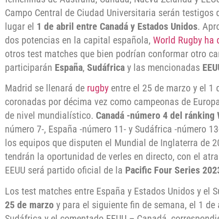
Campo Central de Ciudad Universitaria serán testigos d
lugar el
1 de abril entre Canadá y Estados Unidos
. Apr
dos potencias en la capital española,
World Rugby ha 
otros test matches que bien podrían conformar otro c
participarán
España
,
Sudáfrica
y las mencionadas
EEU
Madrid se llenará de
rugby
entre el 25 de marzo y el 1 
coronadas por décima vez como campeonas de Europa, 
de nivel mundialístico.
Canadá -número 4 del ránking
número 7-, España -número 11- y Sudáfrica -número 13
los equipos que disputen el Mundial de Inglaterra de 
tendrán la oportunidad de verles en directo, con el at
EEUU será partido oficial de la
Pacific Four Series 202
Los test matches entre España y Estados Unidos y el S
25 de marzo
y para el siguiente fin de semana, el 1 de 
Sudáfrica y el comentado EEUU – Canadá, correspondien