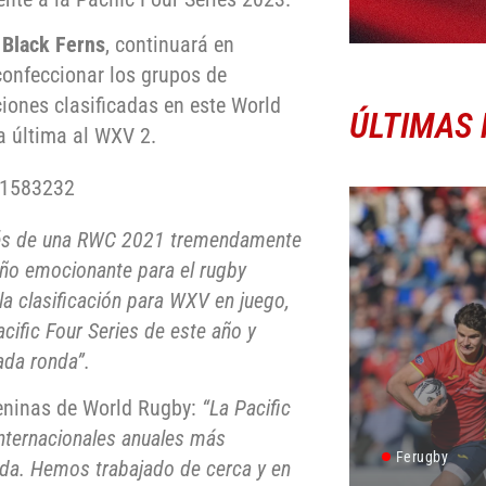
s
Black Ferns
, continuará en
 confeccionar los grupos de
ciones clasificadas en este World
ÚLTIMAS 
a última al WXV 2.
71583232
s de una RWC 2021 tremendamente
año emocionante para el rugby
la clasificación para WXV en juego,
cific Four Series de este año y
ada ronda”.
meninas de World Rugby:
“La Pacific
internacionales anuales más
Ferugby
nda. Hemos trabajado de cerca y en