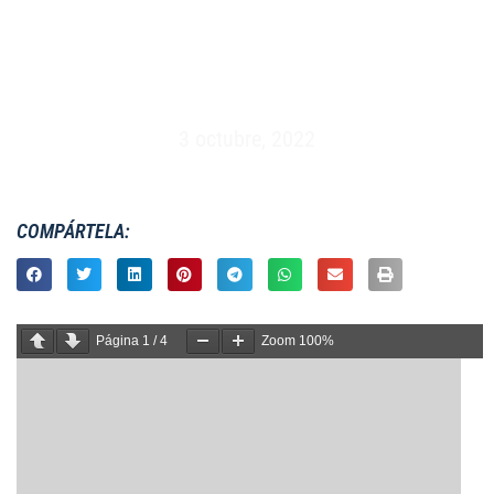
MASCULINO XV – UNIV. MADRID VS SYDNEY
UNIVERSITY – MADRID (12/12/1995)
3 octubre, 2022
COMPÁRTELA:
Página
1
/
4
Zoom
100%