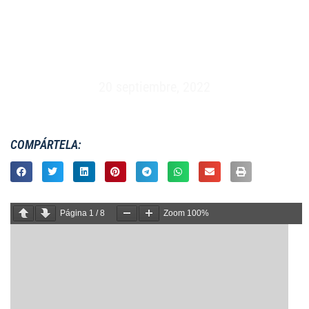
MASCULINO XV – OLYMPUS VS CONNACHT –
MADRID (23/01/2010)
20 septiembre, 2022
COMPÁRTELA:
Página
1
/
8
Zoom
100%