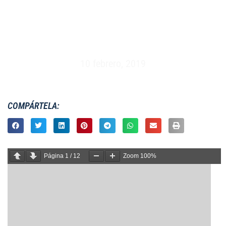
MASCULINO XV – ESPAÑA VS RUSIA
(10/02/2019)
10 febrero, 2019
COMPÁRTELA:
Página
1
/
12
Zoom
100%