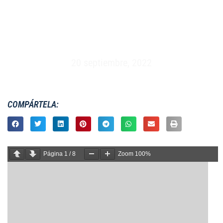
MASCULINO XV – ESPAÑA VS NAMIBIA –
PALMA DE MALLORCA (27/11/2010)
20 septiembre, 2022
COMPÁRTELA:
Página
1
/
8
Zoom
100%