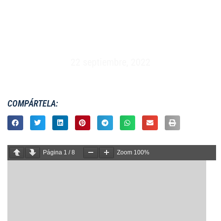
MASCULINO XV – ESPAÑA VS HOLANDA –
MADRID (29/04/2006)
22 septiembre, 2022
COMPÁRTELA:
Página
1
/
8
Zoom
100%