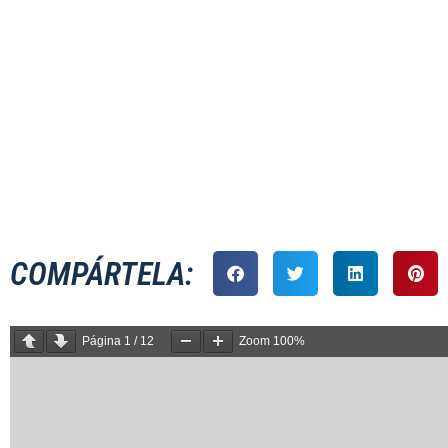
MASCULINO 
COMPÁRTELA:
Página
1
/
12
Zoom
100%