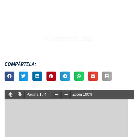
MASCULINO XV – ESPAÑA VS GEORGIA –
MADRID (04/03/2000)
30 septiembre, 2022
COMPÁRTELA:
Página
1
/
4
Zoom
100%