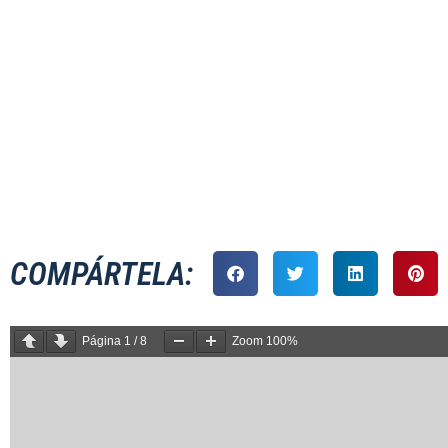
MASCULINO
COMPÁRTELA:
Página
1
/
8
Zoom
100%