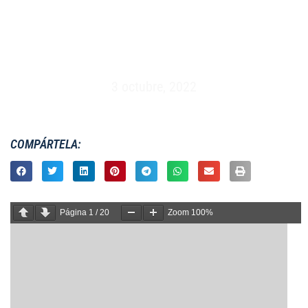
MASCULINO XV – ESPAÑA VS ALEMANIA –
HEIDELBERG (24/11/1996)
3 octubre, 2022
COMPÁRTELA:
Página
1
/
20
Zoom
100%