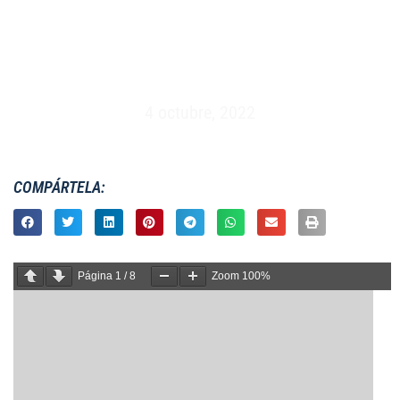
MASCULINO XV – CAMPEONATO DEL MUNDO –
LISBOA (11 AL 16 DE MAYO 1993)
4 octubre, 2022
COMPÁRTELA:
Página
1
/
8
Zoom
100%