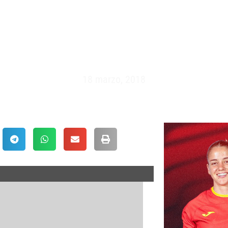
 XV – BÉLGICA VS ESPAÑA (1
18 marzo, 2018