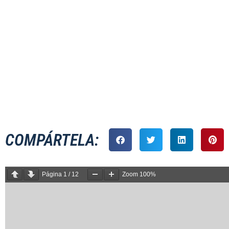
MASCULINO
COMPÁRTELA:
Página
1
/
12
Zoom
100%