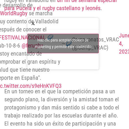
rugby en Valladolid en
un fin de semana especial
e desarrollo de
para Pucela y el rugby castellano y leonés
.
WorldRugby
se marcha
uy contento de Valladolid
espués de conocer el
Jun
FESTIVALNACIONAL
Campeonatos_VRAC
Haz clic para aceptar cookies de
—
4,
ub-10-8-6
@ferugby
(@Camp_VRAC)
marketing y permitir este contenido
202
estoy encantado de
omprobar el gran espíritu y
alud que tiene nuestro
eporte en España".
ic.twitter.com/s9eHnKVFQ3
En un torneo en el que la competición pasa a un
segundo plano, la diversión y la amistad toman el
protagonismo y dan más sentido si cabe a todo el
trabajo realizado por las escuelas durante el año.
El evento ha sido un éxito de participación y una