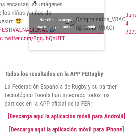
os encantan las imágenes
e los niñas y niñas de
Jun
Campeonatos_VRAC
Haz clic para aceptar cookies de
uestro
—
4,
(@Camp_VRAC)
marketing y permitir este contenido
FESTIVALNACIONAL
202
ic.twitter.com/BgqJhQnUTT
Todos los resultados en la APP FERugby
La Federación Española de Rugby y su partner
tecnológico Toools han integrado todos los
partidos en la APP oficial de la FER:
[Descarga aquí la aplicación móvil para Android]
[Descarga aquí la aplicación móvil para iPhone]