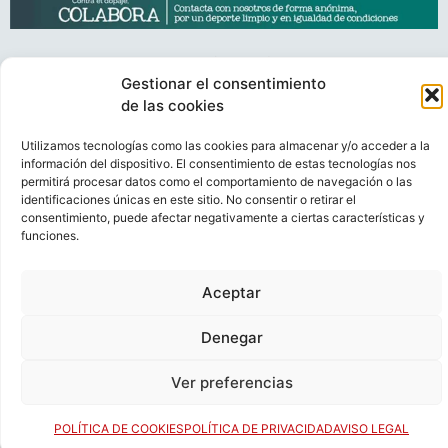
Gestionar el consentimiento
de las cookies
VIDEOCONFERENCIAS
POLÍTICA DE PRIVACIDAD
Utilizamos tecnologías como las cookies para almacenar y/o acceder a la
POLÍTICA DE COOKIES
POLÍTICA DE VENTAS
AVISO LEGAL
información del dispositivo. El consentimiento de estas tecnologías nos
permitirá procesar datos como el comportamiento de navegación o las
CONTACTO
identificaciones únicas en este sitio. No consentir o retirar el
consentimiento, puede afectar negativamente a ciertas características y
© FEDERACIÓN ESPAÑOLA DE RUGBY 2023.
funciones.
DESARROLLADO POR
TOOOLS
.
Aceptar
Denegar
Ver preferencias
POLÍTICA DE COOKIES
POLÍTICA DE PRIVACIDAD
AVISO LEGAL