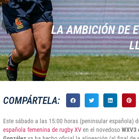
LA AMBICIÓN DE 
L
COMPÁRTELA:
Este sábado a las 15:00 horas (peninsular española) 
española femenina de rugby XV
en el novedoso
WXV3 
González
ya ha hecho oficial la alineación (al final de 