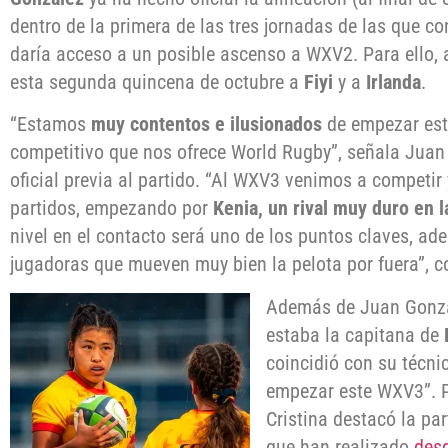
dentro de la primera de las tres jornadas de las que co
daría acceso a un posible ascenso a WXV2. Para ello
esta segunda quincena de octubre a
Fiyi
y a
Irlanda
.
“Estamos
muy contentos e ilusionados
de empezar est
competitivo que nos ofrece World Rugby”, señala Juan
oficial previa al partido. “Al WXV3 venimos a competir
partidos, empezando por
Kenia, un rival muy duro en l
nivel en el contacto será uno de los puntos claves, ad
jugadoras que mueven muy bien la pelota por fuera”, c
Además de Juan Gonzál
estaba la capitana de
coincidió con su técni
empezar este WXV3”. P
Cristina destacó la pa
que han realizado
desd