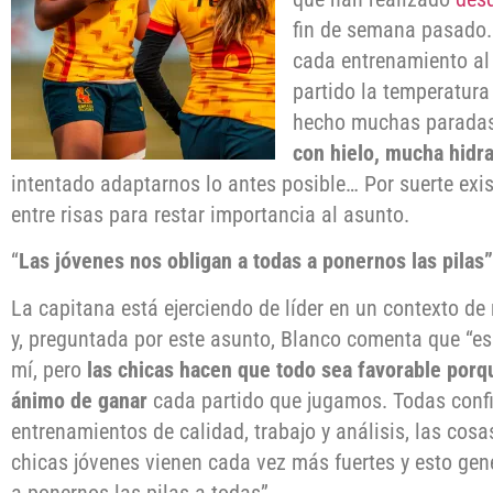
fin de semana pasado.
cada entrenamiento al
partido la temperatura
hecho muchas parada
con hielo, mucha hidr
intentado adaptarnos lo antes posible… Por suerte exis
entre risas para restar importancia al asunto.
“
Las jóvenes nos obligan a todas a ponernos las pilas”
La capitana está ejerciendo de líder en un contexto d
y, preguntada por este asunto, Blanco comenta que “e
mí, pero
las chicas hacen que todo sea favorable por
ánimo de ganar
cada partido que jugamos. Todas conf
entrenamientos de calidad, trabajo y análisis, las cosa
chicas jóvenes vienen cada vez más fuertes y esto ge
a ponernos las pilas a todas”.