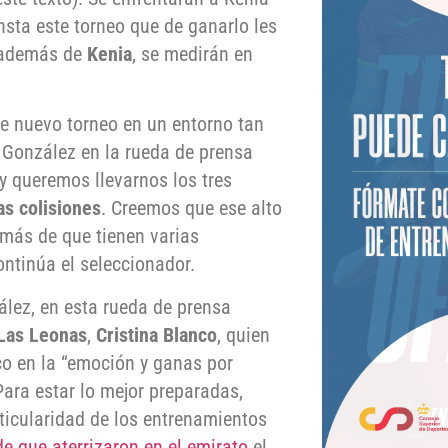
nsta este torneo que de ganarlo les
, además de
Kenia
, se medirán en
e nuevo torneo en un entorno tan
 González en la rueda de prensa
 y queremos llevarnos los tres
as colisiones
. Creemos que ese alto
emás de que tienen varias
ontinúa el seleccionador.
ez, en esta rueda de prensa
Las Leonas
,
Cristina Blanco
, quien
co en la “emoción y ganas por
ara estar lo mejor preparadas,
rticularidad de los entrenamientos
e que aterrizaron en el emirato
el