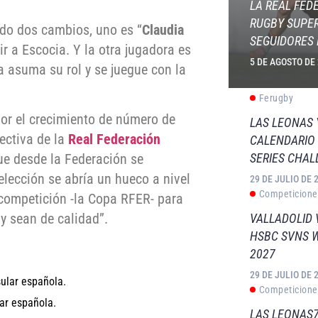
LA REAL FED
RUGBY SUPER
ado dos cambios, uno es “
Claudia
SEGUIDORES 
r a Escocia. Y la otra jugadora es
5 DE AGOSTO DE
a asuma su rol y se juegue con la
Ferugby
por el crecimiento de número de
LAS LEONAS
rectiva de la
Real Federación
CALENDARIO 
SERIES CHAL
ue desde la Federación se
lección se abría un hueco a nivel
29 DE JULIO DE 
Competicione
 competición -la Copa RFER- para
y sean de calidad”.
VALLADOLID 
HSBC SVNS 
2027
29 DE JULIO DE 
sular española.
Competicione
lar española.
LAS LEONAS7