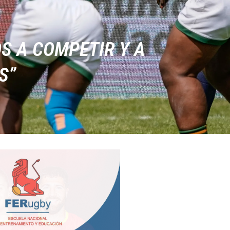
S A COMPETIR Y A
S”