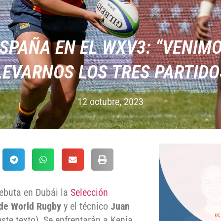
ESPAÑA EN EL WXV3: “VENIMO
LEVARNOS LOS TRES PARTIDO
12 octubre, 2023
debuta en Dubái la
Selección
de World Rugby
y el técnico
Juan
este texto). Se enfrentarán a Kenia