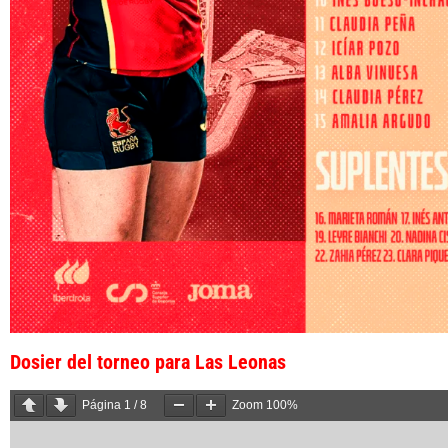
Dosier del torneo para Las Leonas
Página
1
/
8
Zoom
100%