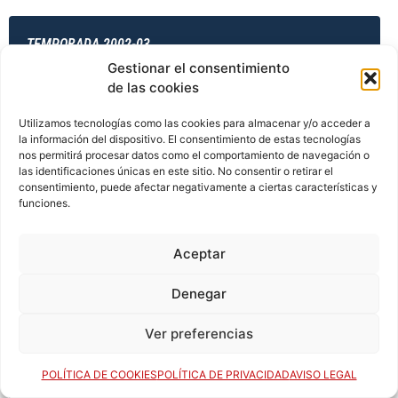
TEMPORADA 2002-03
Gestionar el consentimiento
de las cookies
TEMPORADA 2003-04
Utilizamos tecnologías como las cookies para almacenar y/o acceder a
la información del dispositivo. El consentimiento de estas tecnologías
nos permitirá procesar datos como el comportamiento de navegación o
las identificaciones únicas en este sitio. No consentir o retirar el
consentimiento, puede afectar negativamente a ciertas características y
TEMPORADA 2003-04
funciones.
Aceptar
TEMPORADA 2003-04
Denegar
Ver preferencias
TEMPORADA 2003-04
POLÍTICA DE COOKIES
POLÍTICA DE PRIVACIDAD
AVISO LEGAL