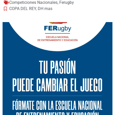
Competiciones Nacionales
,
Ferugby
COPA DEL REY
,
DH mas