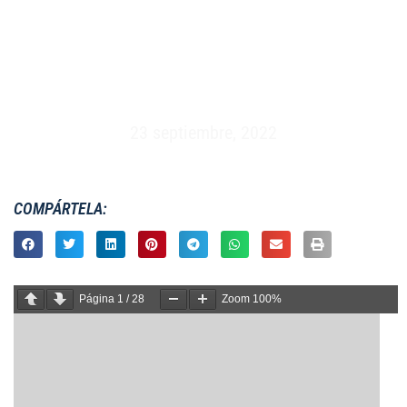
TORNEO INTERNACIONAL UNIVERSITARIO
RUGBY A 7 – IDEKI 2002 (22 AL 24 DE OCTUBRE
2002)
23 septiembre, 2022
COMPÁRTELA:
Página
1
/
28
Zoom
100%