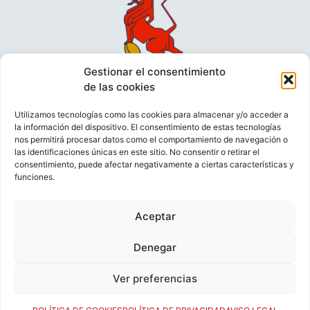
Gestionar el consentimiento
de las cookies
Utilizamos tecnologías como las cookies para almacenar y/o acceder a
la información del dispositivo. El consentimiento de estas tecnologías
nos permitirá procesar datos como el comportamiento de navegación o
las identificaciones únicas en este sitio. No consentir o retirar el
consentimiento, puede afectar negativamente a ciertas características y
funciones.
VIDEOCONFERENCIAS
POLÍTICA DE PRIVACIDAD
Aceptar
POLÍTICA DE COOKIES
POLÍTICA DE VENTAS
AVISO LEGAL
CONTACTO
Denegar
Ver preferencias
© FEDERACIÓN ESPAÑOLA DE RUGBY 2023.
DESARROLLADO POR
TOOOLS
.