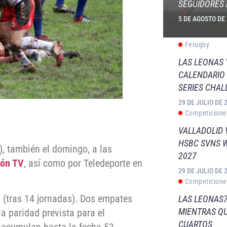
SEGUIDORES 
5 DE AGOSTO DE
Ferugby
LAS LEONAS
CALENDARIO 
SERIES CHAL
29 DE JULIO DE 
Competicione
VALLADOLID 
HSBC SVNS 
), también el domingo, a las
2027
eón TV
, así como por Teledeporte en
29 DE JULIO DE 
Competicione
n (tras 14 jornadas). Dos empates
LAS LEONAS7
MIENTRAS QU
a paridad prevista para el
CUARTOS
s acumulan hasta la fecha 53