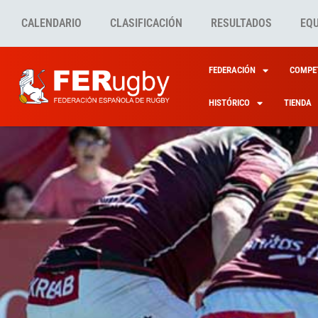
CALENDARIO
CLASIFICACIÓN
RESULTADOS
EQ
FEDERACIÓN
COMPET
HISTÓRICO
TIENDA