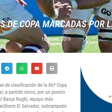
ES DE COPA MARCADAS POR L
18 enero, 2019
e de clasificación de la 86ª Copa
r, a partido único, por un puesto
 al Barça Rugbi, equipo más
lverStorm El Salvador, subcampeón