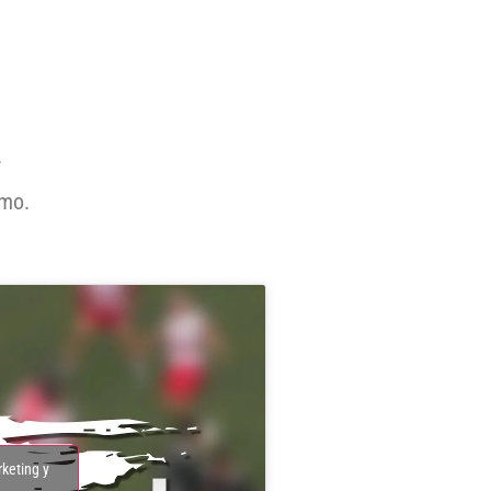
.
imo.
rketing y