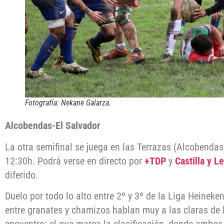
Fotografía: Nekane Galarza.
Alcobendas-El Salvador
La otra semifinal se juega en las Terrazas (Alcobendas
12:30h. Podrá verse en directo por
+TDP
y
Castilla y L
diferido.
Duelo por todo lo alto entre 2º y 3º de la Liga Heineke
entre granates y chamizos hablan muy a las claras de l
encuentro: el que marca la clasificación, donde ambo