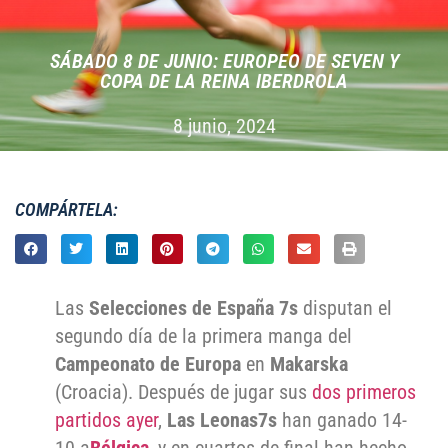
SÁBADO 8 DE JUNIO: EUROPEO DE SEVEN Y
COPA DE LA REINA IBERDROLA
8 junio, 2024
COMPÁRTELA:
Las
Selecciones de España 7s
disputan el
segundo día de la primera manga del
Campeonato de Europa
en
Makarska
(Croacia). Después de jugar sus
dos primeros
partidos ayer
,
Las Leonas7s
han ganado 14-