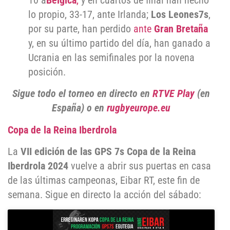
10 a
Bélgica
,
y en cuartos de final han hecho
lo propio, 33-17, ante Irlanda;
Los Leones7s
,
por su parte, han perdido
ante
Gran Bretaña
y, en su último partido del día, han ganado a
Ucrania en las semifinales por la novena
posición.
Sigue todo el torneo en directo en
RTVE Play
(en
España) o en
rugbyeurope.eu
Copa de la Reina Iberdrola
La
VII edición de las GPS 7s Copa de la Reina
Iberdrola 2024
vuelve a abrir sus puertas en casa
de las últimas campeonas, Eibar RT, este fin de
semana. Sigue en directo la acción del sábado: