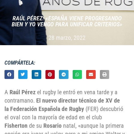
RAÚL PÉREZ: «ESPAÑA VIENE PROGRESANDO
BIEN Y YO VENGO PARA UNIFICAR CRITERIOS»
28 marzo, 2022
COMPÁRTELA:
A
Raúl Pérez
el rugby le entró en vena tarde y a
contramano.
El
nuevo director técnico de XV de
la Federación Española de Rugby
(FER) descubrió
el oval con la mayoría de edad en el club
Fisherton
de su
Rosario
natal, «aunque la primera