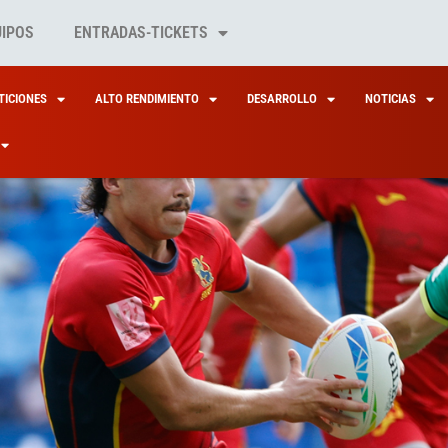
UIPOS
ENTRADAS-TICKETS
ICIONES
ALTO RENDIMIENTO
DESARROLLO
NOTICIAS