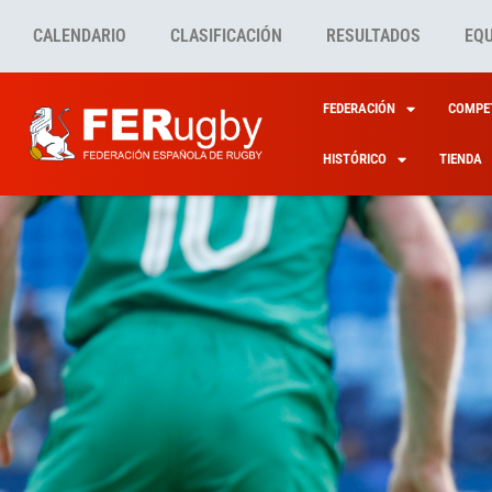
CALENDARIO
CLASIFICACIÓN
RESULTADOS
EQ
FEDERACIÓN
COMPET
HISTÓRICO
TIENDA