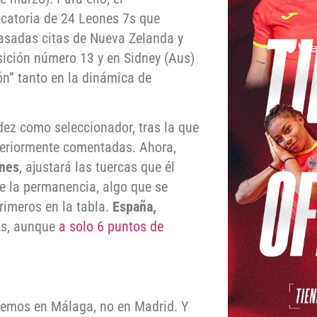
catoria de 24 Leones 7s que
pasadas citas de Nueva Zelanda y
sición número 13 y en Sidney (Aus)
ón” tanto en la dinámica de
ez como seleccionador, tras la que
nteriormente comentadas. Ahora,
ones
, ajustará las tuercas que él
de la permanencia, algo que se
imeros en la tabla.
España,
os, aunque
a solo 6 puntos de
aremos en Málaga, no en Madrid. Y