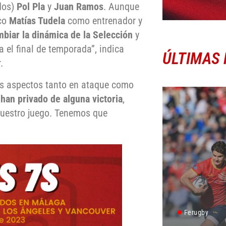
ados)
Pol Pla
y
Juan Ramos
. Aunque
ico
Matías Tudela
como entrenador y
mbiar la dinámica de la Selección
y
el final de temporada”, indica
ÚLTIMAS 
.
os aspectos tanto en ataque como
 han privado de alguna victoria
,
nuestro juego. Tenemos que
Ferugby