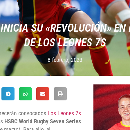
INICIA SU «REVOLUCIÓN» EN
DE LOS LEONES 7S
8 febrero, 2023
manecerán convocados
Los Leones 7s
as
HSBC World Rugby Seven Series
 marzo). Para ello, el