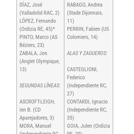
DÍAZ, José
RABAGO, Andrea
(Valladolid RAC, 2)
(Stade Dijonnais,
LÓPEZ, Fernando
11)
(Ordizia RE, 45)*
PERRIN, Fabien (US
PINTO, Marco (AS
Colomiers, 14)
Béziers, 23)
ZABALA, Jon
ALAS Y ZAGUEROS:
(Anglet Olympique,
13)
CASTEGLIONI,
Federico
SEGUNDAS LÍNEAS:
(Independiente RC,
27)
ASCROFT-LEIGH,
CONTARDI, Ignacio
Ien B. (CD
(Independiente RC,
Aparejadores, 3)
35)
MORA, Manuel
GOIA, Julen (Ordizia
(Independiente RC,
RE, 29)