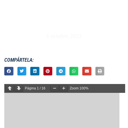
MASCULINO S23 – ESPAÑA VS INGLATERRA –
MADRID (09/04/1986)
6 octubre, 2022
COMPÁRTELA:
Página
1
/
16
Zoom
100%