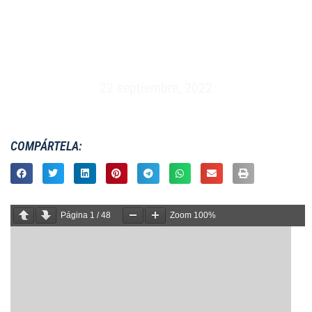
MASCULINO S19 – IRB WORLD CHAMPIONSHIP
– SUDÁFRICA (1 AL 17 DE ABRIL 2005)
22 septiembre, 2022
COMPÁRTELA:
Página
1
/
48
Zoom
100%